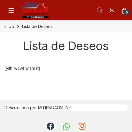
Skip to navigation
Skip to content
0
Inicio
Lista de Deseos
Lista de Deseos
[yith_wcwl_wishlist]
Desarrollado por MITIENDAONLINE