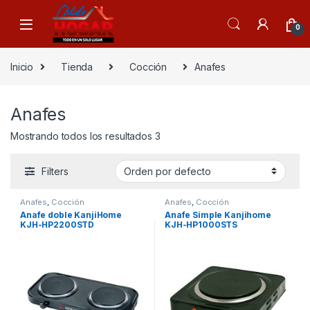
Skip to navigation
Skip to content
0
Inicio
Tienda
Cocción
Anafes
Anafes
Mostrando todos los resultados 3
Filters
Anafes
,
Cocción
Anafes
,
Cocción
Anafe doble KanjiHome
Anafe Simple Kanjihome
KJH-HP2200STD
KJH-HP1000STS