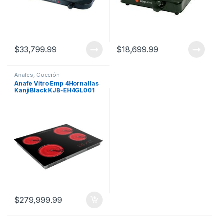
$
33,799.99
$
18,699.99
Anafes
,
Cocción
Anafe Vitro Emp 4Hornallas
KanjiBlack KJB-EH4GL001
$
279,999.99