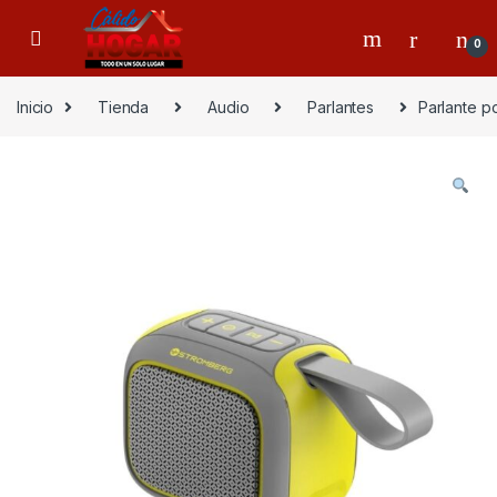
Skip to navigation
Skip to content
0
Inicio
Tienda
Audio
Parlantes
Parlante p