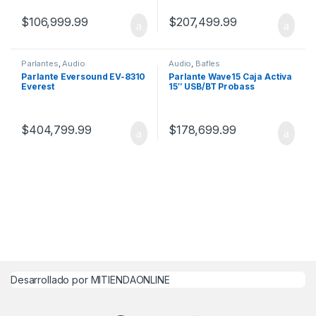
$
106,999.99
$
207,499.99
Parlantes
,
Audio
Audio
,
Bafles
Parlante Eversound EV-8310
Parlante Wave15 Caja Activa
Everest
15″ USB/BT Probass
$
404,799.99
$
178,699.99
Desarrollado por MITIENDAONLINE