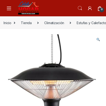
Skip to navigation
Skip to content
0
Inicio
Tienda
Climatización
Estufas y Calefact