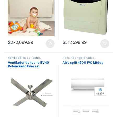
$
272,099.99
$
512,599.99
Ventiladores de Techo
,
Aires Acondicionados
,
Climatización
Climatización
Ventilador de techo EV40
Aire split 4500 F/C Midea
Potenciado Everest