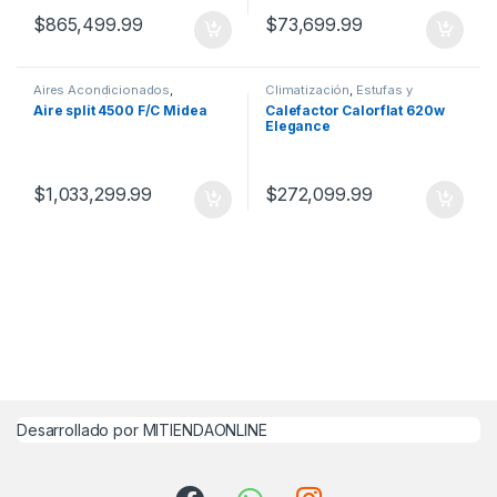
$
865,499.99
$
73,699.99
Aires Acondicionados
,
Climatización
,
Estufas y
Climatización
Calefactores
Aire split 4500 F/C Midea
Calefactor Calorflat 620w
Elegance
$
1,033,299.99
$
272,099.99
Desarrollado por MITIENDAONLINE