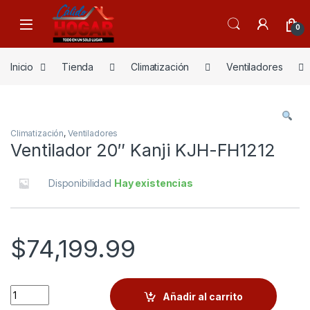
Skip to navigation
Skip to content
0
Inicio
Tienda
Climatización
Ventiladores
Climatización
,
Ventiladores
Ventilador 20″ Kanji KJH-FH1212
Disponibilidad
Hay existencias
$
74,199.99
Quantity
Añadir al carrito