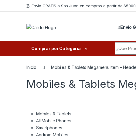
Skip to navigation
Skip to content
Envío GRATIS a San Juan en compras a partir de $5000
Envío G
Search fo
Comprar por Categoría
Inicio
Mobiles & Tablets Megamenu Item – Heade
Mobiles & Tablets M
Mobiles & Tablets
All Mobile Phones
Smartphones
Android Mobiles