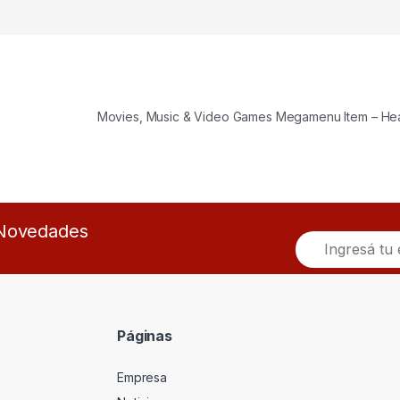
Movies, Music & Video Games Megamenu Item – H
s Novedades
E
m
a
i
l
*
Páginas
Empresa