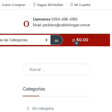
Como Comprar
Seguir Mi Pedido
Mi Cuenta
Llamanos
0264-498-4186
Email: pedidos@calidohogar.com.ar
$
0.00
0
Buscar:
Categorías
Sin categoría