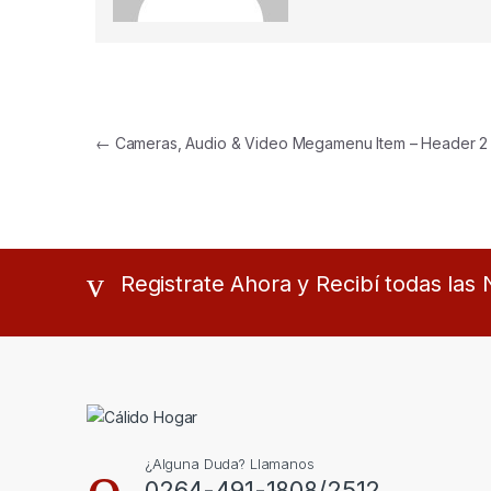
Navegación de entradas
←
Cameras, Audio & Video Megamenu Item – Header 2
Registrate Ahora y Recibí todas la
¿Alguna Duda? Llamanos
0264-491-1808/2512