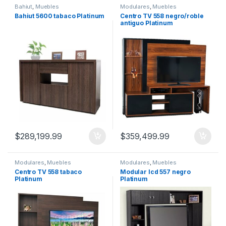
Bahiut
,
Muebles
Modulares
,
Muebles
Bahiut 5600 tabaco Platinum
Centro TV 558 negro/roble
antiguo Platinum
$
289,199.99
$
359,499.99
Modulares
,
Muebles
Modulares
,
Muebles
Centro TV 558 tabaco
Modular lcd 557 negro
Platinum
Platinum