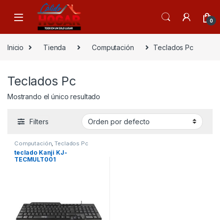
Skip to navigation
Skip to content
0
Inicio
Tienda
Computación
Teclados Pc
Teclados Pc
Mostrando el único resultado
Filters
Computación
,
Teclados Pc
teclado Kanji KJ-
TECMULT001