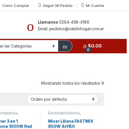
Como Comprar
Seguir Mi Pedido
Mi Cuenta
Llamanos
0264-498-4186
Email: pedidos@calidohogar.com.ar
$
0.00
0
Mostrando todos los resultados 9
domésticos
,
Electrodomésticos
,
ers
Minipimers
er 3 en 1
Mixer Liliana FASTMIX
Home 1000W Red
850W AH150