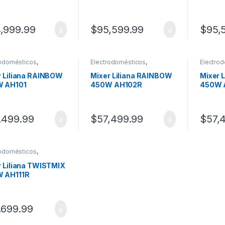
Black KJH-BL1000HB01
KJH-B
,999.99
$
95,599.99
$
95,
rodomésticos
,
Electrodomésticos
,
Electro
imers
Minipimers
Minipim
r Liliana RAINBOW
Mixer Liliana RAINBOW
Mixer 
 AH101
450W AH102R
450W 
,499.99
$
57,499.99
$
57,
rodomésticos
,
imers
r Liliana TWISTMIX
 AH111R
,699.99