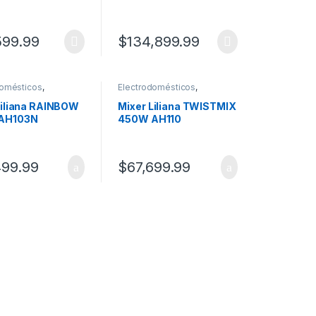
L1000HB02
599.99
$
134,899.99
domésticos
,
Electrodomésticos
,
ers
Minipimers
Liliana RAINBOW
Mixer Liliana TWISTMIX
AH103N
450W AH110
499.99
$
67,699.99