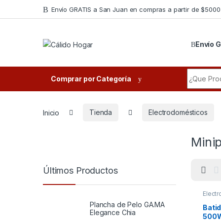
Skip to navigation
Skip to content
Envío GRATIS a San Juan en compras a partir de $5000
Envío G
Search fo
Comprar por Categoría
Inicio
Tienda
Electrodomésticos
Mini
Últimos Productos
Elect
Minip
Plancha de Pelo GA.MA
Bati
Elegance Chia
500