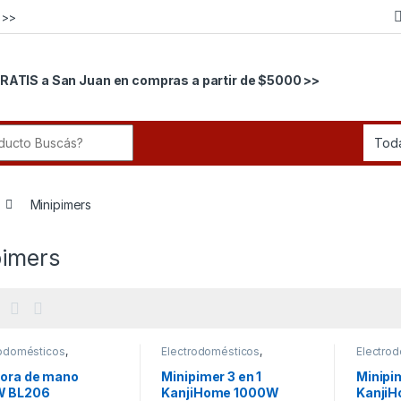
 >>
RATIS a San Juan en compras a partir de $5000 >>
r:
Minipimers
pimers
rodomésticos
,
Electrodomésticos
,
Electro
imers
Minipimers
Minipim
dora de mano
Minipimer 3 en 1
Minipim
W BL206
KanjiHome 1000W
Kanji