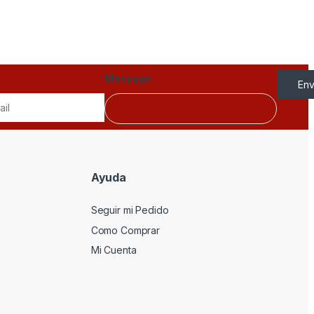
Message
Env
Ayuda
Seguir mi Pedido
Como Comprar
Mi Cuenta