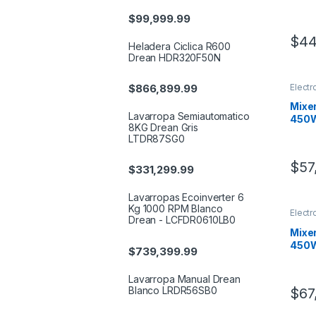
$
99,999.99
$
44
Heladera Ciclica R600
Drean HDR320F50N
Elect
$
866,899.99
Minip
Mixe
Lavarropa Semiautomatico
450W
8KG Drean Gris
LTDR87SG0
$
57
$
331,299.99
Lavarropas Ecoinverter 6
Kg 1000 RPM Blanco
Elect
Drean - LCFDR0610LB0
Minip
Mixe
450W
$
739,399.99
Lavarropa Manual Drean
Blanco LRDR56SB0
$
67