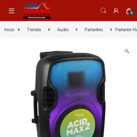
Skip to navigation
Skip to content
0
Inicio
Tienda
Audio
Parlantes
Parlante H