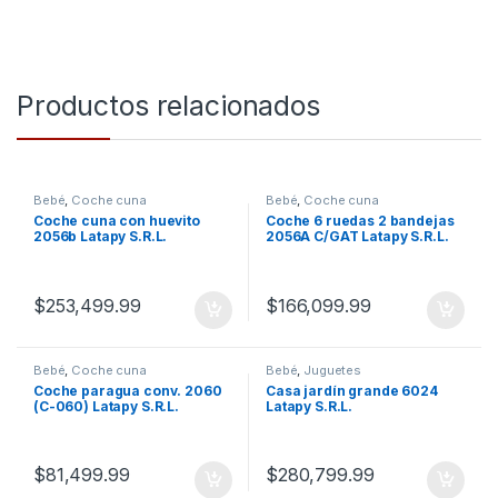
Productos relacionados
Bebé
,
Coche cuna
Bebé
,
Coche cuna
Coche cuna con huevito
Coche 6 ruedas 2 bandejas
2056b Latapy S.R.L.
2056A C/GAT Latapy S.R.L.
$
253,499.99
$
166,099.99
Bebé
,
Coche cuna
Bebé
,
Juguetes
Coche paragua conv. 2060
Casa jardín grande 6024
(C-060) Latapy S.R.L.
Latapy S.R.L.
$
81,499.99
$
280,799.99