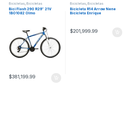
Bicicletas
,
Bicicletas
Bicicletas
,
Bicicletas
Bici Flash 290 R29″ 21V
Bicicleta R14 Arrow Nene
1BO1082 Olmo
Bicicleta Enrique
$
201,999.99
$
381,199.99