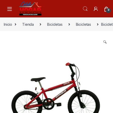
Skip to navigation
Skip to content
0
Inicio
Tienda
Bicicletas
Bicicletas
Bicicle
🔍