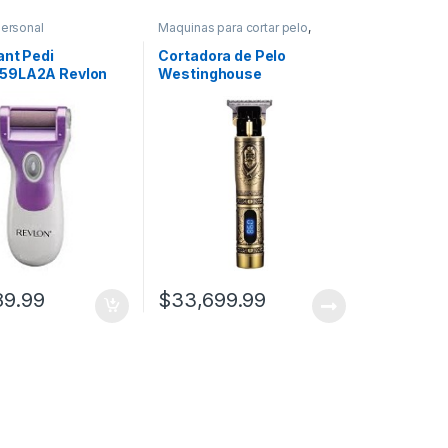
ersonal
Maquinas para cortar pelo
,
Cuidado Personal
ant Pedi
Cortadora de Pelo
59LA2A Revlon
Westinghouse
WHHCL609
89.99
$
33,699.99