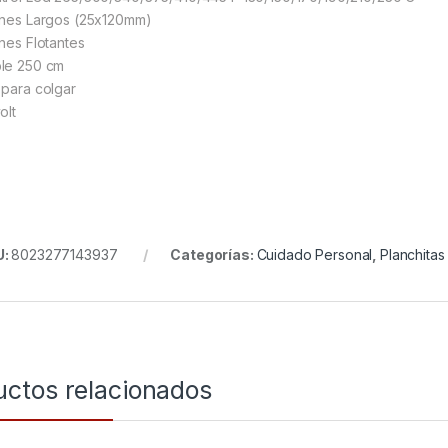
ines Largos (25x120mm)
ines Flotantes
le 250 cm
 para colgar
olt
U:
8023277143937
Categorías:
Cuidado Personal
,
Planchitas
uctos relacionados