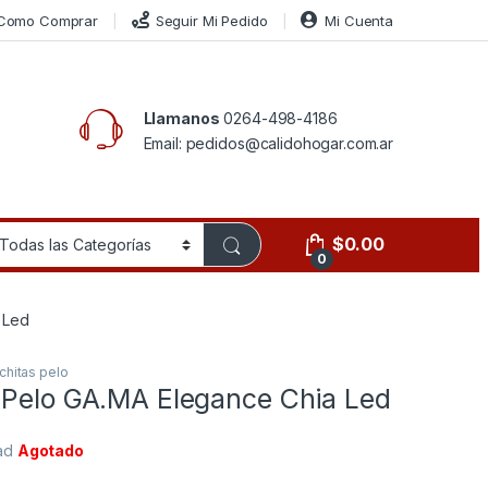
Como Comprar
Seguir Mi Pedido
Mi Cuenta
Llamanos
0264-498-4186
Email: pedidos@calidohogar.com.ar
$
0.00
0
 Led
chitas pelo
 Pelo GA.MA Elegance Chia Led
dad
Agotado