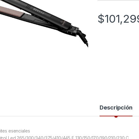
$
101,29
Descripción
ites esenciales
trol Led 265/300/340/375/410/445 F 130/150/170/190/210/230 C