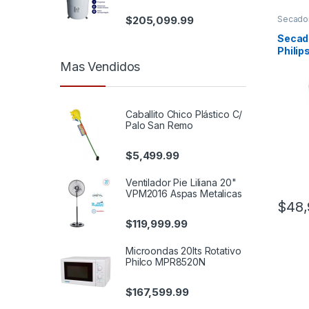
$
205,099.99
Secador
Persona
Secad
Philip
Mas Vendidos
Caballito Chico Plástico C/
Palo San Remo
$
5,499.99
Ventilador Pie Liliana 20"
VPM2016 Aspas Metalicas
$
48,
$
119,999.99
Microondas 20lts Rotativo
Philco MPR8520N
$
167,599.99