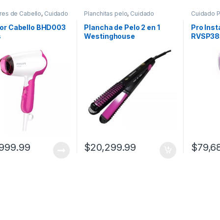
es de Cabello
,
Cuidado
Planchitas pelo
,
Cuidado
Cuidado P
l
Personal
or Cabello BHD003
Plancha de Pelo 2 en 1
Pro Inst
s
Westinghouse
RVSP38
WHHS4001
999.99
$
20,299.99
$
79,6