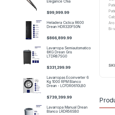
Elegance Chia
Pat
Pat
$
99,999.99
Cab
Heladera Ciclica R600
Aro
Drean HDR320F50N
Bi-v
$
866,899.99
Lavarropa Semiautomatico
8KG Drean Gris
LTDR87SG0
SK
$
331,299.99
Lavarropas Ecoinverter 6
Kg 1000 RPM Blanco
Drean - LCFDR0610LB0
$
739,399.99
Prod
Lavarropa Manual Drean
Blanco LRDR56SB0