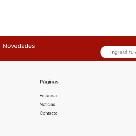
as Novedades
E
m
a
i
l
*
Páginas
Empresa
Noticias
Contacto