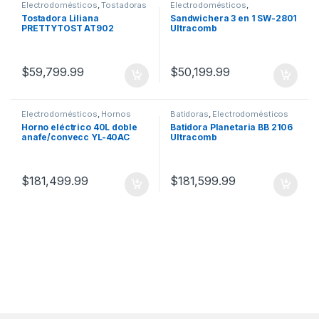
Electrodomésticos
,
Tostadoras
Electrodomésticos
,
Sandwichera
Tostadora Liliana
Sandwichera 3 en 1 SW-2801
PRETTYTOST AT902
Ultracomb
$
59,799.99
$
50,199.99
Electrodomésticos
,
Hornos
Batidoras
,
Electrodomésticos
eléctricos
Horno eléctrico 40L doble
Batidora Planetaria BB 2106
anafe/convecc YL-40AC
Ultracomb
Yelmo
$
181,499.99
$
181,599.99