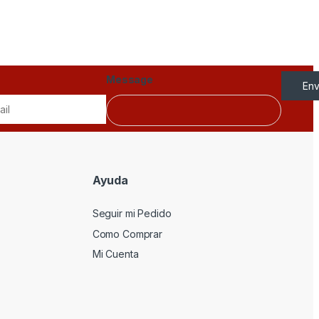
Message
Env
Ayuda
Seguir mi Pedido
Como Comprar
Mi Cuenta