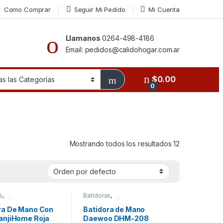
Como Comprar
Seguir Mi Pedido
Mi Cuenta
Llamanos
0264-498-4186
Email: pedidos@calidohogar.com.ar
$
0.00
0
Mostrando todos los resultados 12
s
,
Batidoras
,
domésticos
Electrodomésticos
ra De Mano Con
Batidora de Mano
anjiHome Roja
Daewoo DHM-208