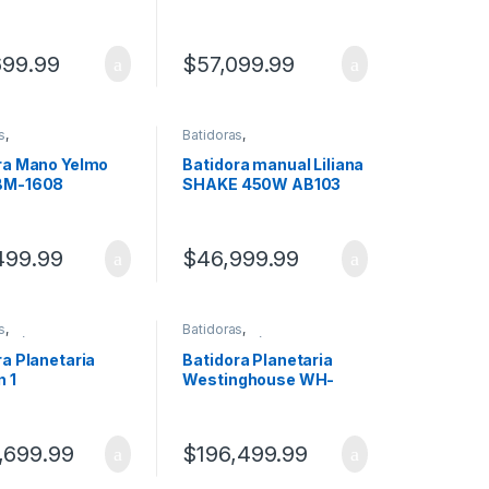
L0300HMB01
699.99
$
57,099.99
s
,
Batidoras
,
domésticos
Electrodomésticos
ra Mano Yelmo
Batidora manual Liliana
BM-1608
SHAKE 450W AB103
499.99
$
46,999.99
s
,
Batidoras
,
domésticos
Electrodomésticos
ra Planetaria
Batidora Planetaria
n 1
Westinghouse WH-
nhhouse WH-
BL0800HB01
0LA01
,699.99
$
196,499.99