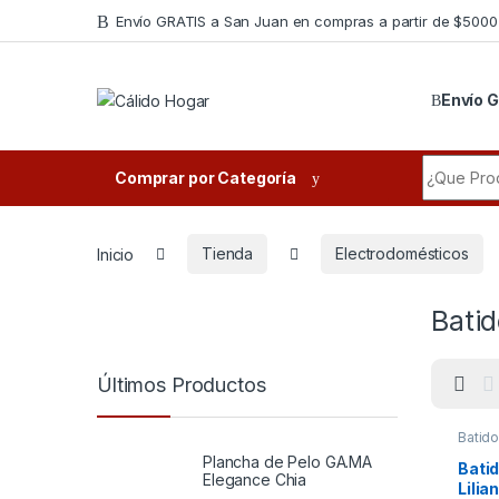
Skip to navigation
Skip to content
Envío GRATIS a San Juan en compras a partir de $5000
Envío G
Search fo
Comprar por Categoría
Inicio
Tienda
Electrodomésticos
Batid
Últimos Productos
Batido
Elect
Plancha de Pelo GA.MA
Bati
Elegance Chia
Lili