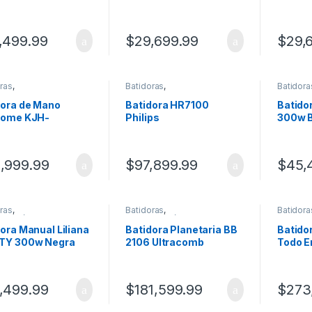
KJH-BL0300HMB01
KJH-B
,499.99
$
29,699.99
$
29,
ras
,
Batidoras
,
Batidora
rodomésticos
Electrodomésticos
Electro
dora de Mano
Batidora HR7100
Batido
Home KJH-
Philips
300w 
300HM01
,999.99
$
97,899.99
$
45,
ras
,
Batidoras
,
Batidora
rodomésticos
Electrodomésticos
Electro
ora Manual Liliana
Batidora Planetaria BB
Batido
TY 300w Negra
2106 Ultracomb
Todo E
Westi
BL100
,499.99
$
181,599.99
$
273