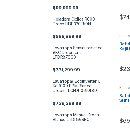
$
99,999.99
$
74
Heladera Ciclica R600
Drean HDR320F50N
Batido
$
866,899.99
Elect
Bati
Lavarropa Semiautomatico
Kaji
8KG Drean Gris
BL0
LTDR87SG0
$
23
$
331,299.99
Lavarropas Ecoinverter 6
Kg 1000 RPM Blanco
Batido
Drean - LCFDR0610LB0
Elect
Batid
VUEL
$
739,399.99
Lavarropa Manual Drean
Blanco LRDR56SB0
$
69