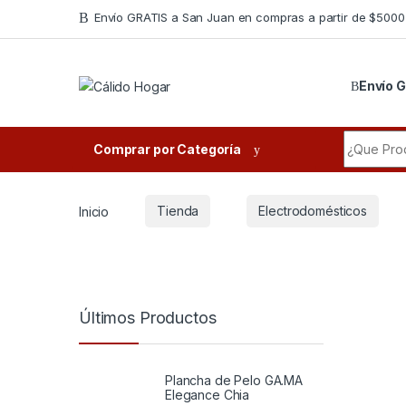
Skip to navigation
Skip to content
Envío GRATIS a San Juan en compras a partir de $5000
Envío G
Search fo
Comprar por Categoría
Inicio
Tienda
Electrodomésticos
Últimos Productos
Plancha de Pelo GA.MA
Elegance Chia