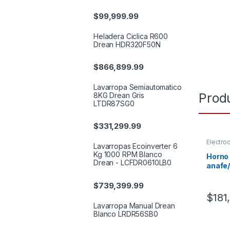
$
99,999.99
Heladera Ciclica R600
Drean HDR320F50N
$
866,899.99
Lavarropa Semiautomatico
Prod
8KG Drean Gris
LTDR87SG0
$
331,299.99
Electro
Lavarropas Ecoinverter 6
eléctri
Kg 1000 RPM Blanco
Horno 
Drean - LCFDR0610LB0
anafe
Yelmo
$
739,399.99
$
181
Lavarropa Manual Drean
Blanco LRDR56SB0