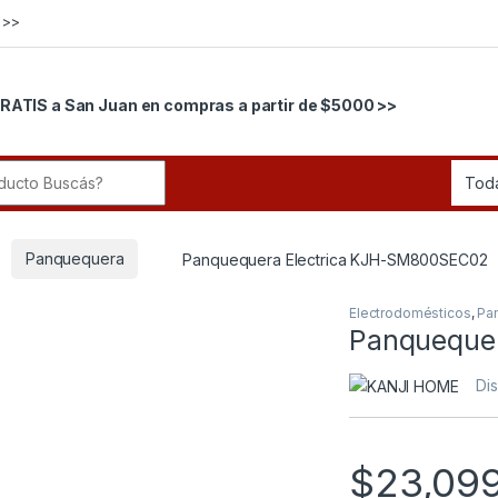
 >>
RATIS a San Juan en compras a partir de $5000 >>
r:
Panquequera
Panquequera Electrica KJH-SM800SEC02
Electrodomésticos
,
Pa
Panqueque
Di
$
23,09