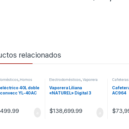
uctos relacionados
domésticos
,
Hornos
Electrodomésticos
,
Vaporera
Cafeteras 
cos
Electrodo
eléctrico 40L doble
Vaporera Liliana
Cafeter
/convecc YL-40AC
«NATUREL» Digital 3
AC964
niveles. AV930
,499.99
$
138,699.99
$
73,9