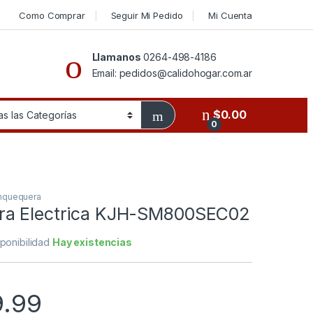
Como Comprar
Seguir Mi Pedido
Mi Cuenta
Llamanos
0264-498-4186
Email: pedidos@calidohogar.com.ar
$
0.00
0
nquequera
ra Electrica KJH-SM800SEC02
sponibilidad
Hay existencias
9.99