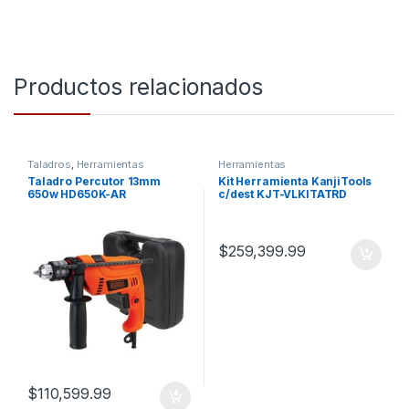
Productos relacionados
Taladros
,
Herramientas
Herramientas
Taladro Percutor 13mm
Kit Herramienta KanjiTools
650w HD650K-AR
c/dest KJT-VLKITATRD
Black&Decker
$
259,399.99
$
110,599.99