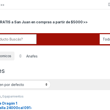
 >>
RATIS a San Juan en compras a partir de $5000 >>
r:
nomicos
Anafes
es
s
,
Equipamientos
ónomicos
e Dragón 1
alla 24000cal 091-