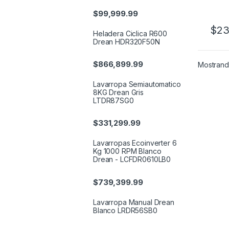
GN G
$
99,999.99
$
23
Heladera Ciclica R600
Drean HDR320F50N
$
866,899.99
Mostrando
Lavarropa Semiautomatico
8KG Drean Gris
LTDR87SG0
$
331,299.99
Lavarropas Ecoinverter 6
Kg 1000 RPM Blanco
Drean - LCFDR0610LB0
$
739,399.99
Lavarropa Manual Drean
Blanco LRDR56SB0