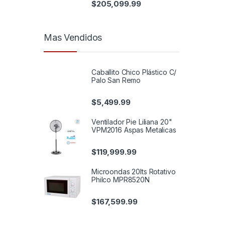
$
205,099.99
Mas Vendidos
Caballito Chico Plástico C/
Palo San Remo
$
5,499.99
Ventilador Pie Liliana 20"
VPM2016 Aspas Metalicas
$
119,999.99
Microondas 20lts Rotativo
Philco MPR8520N
$
167,599.99