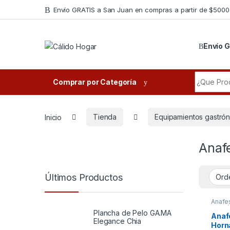
Skip to navigation
Skip to content
Envío GRATIS a San Juan en compras a partir de $5000
Envío G
Search fo
Comprar por Categoría
Inicio
Tienda
Equipamientos gastró
Anaf
Últimos Productos
Anafe
gastr
Plancha de Pelo GA.MA
Anaf
Elegance Chia
Horn