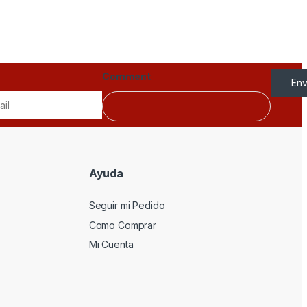
Comment
Env
Ayuda
Seguir mi Pedido
Como Comprar
Mi Cuenta