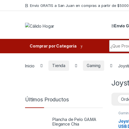
Skip to navigation
Skip to content
Envío GRATIS a San Juan en compras a partir de $5000
Envío G
Search fo
Comprar por Categoría
Inicio
Tienda
Gaming
Joyst
Joyst
Últimos Productos
Gamin
Plancha de Pelo GA.MA
Joyst
Elegance Chia
USB 