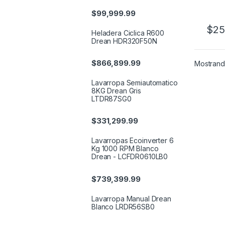
$
99,999.99
$
25
Heladera Ciclica R600
Drean HDR320F50N
$
866,899.99
Mostrando
Lavarropa Semiautomatico
8KG Drean Gris
LTDR87SG0
$
331,299.99
Lavarropas Ecoinverter 6
Kg 1000 RPM Blanco
Drean - LCFDR0610LB0
$
739,399.99
Lavarropa Manual Drean
Blanco LRDR56SB0