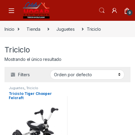
Skip to navigation
Skip to content
0
Inicio
Tienda
Juguetes
Triciclo
Triciclo
Mostrando el único resultado
Filters
Juguetes
,
Triciclo
Triciclo Tiger Chooper
Felcraft