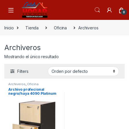
Skip to navigation
Skip to content
0
Inicio
Tienda
Oficina
Archiveros
Archiveros
Mostrando el único resultado
Filters
Archiveros
,
Oficina
Archivo profecional
negro/haya 4090 Platinum