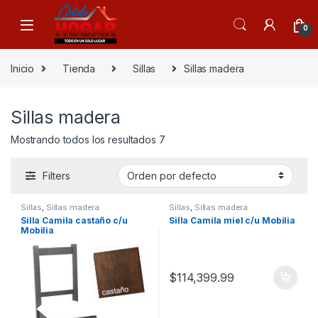
Skip to navigation
Skip to content
0
Inicio
Tienda
Sillas
Sillas madera
Sillas madera
Mostrando todos los resultados 7
Filters
Sillas
,
Sillas madera
Sillas
,
Sillas madera
Silla Camila castaño c/u
Silla Camila miel c/u Mobilia
Mobilia
$
114,399.99