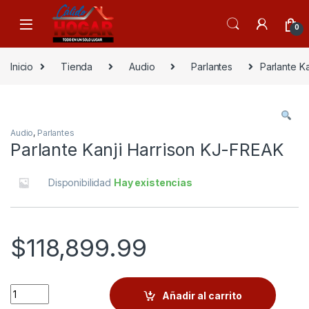
Skip to navigation
Skip to content
0
Inicio
Tienda
Audio
Parlantes
Parlante K
Audio
,
Parlantes
Parlante Kanji Harrison KJ-FREAK
Disponibilidad
Hay existencias
$
118,899.99
Quantity
Añadir al carrito