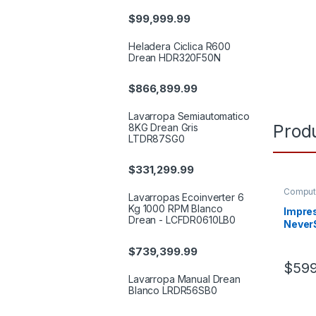
$
99,999.99
Heladera Ciclica R600
Drean HDR320F50N
$
866,899.99
Lavarropa Semiautomatico
Prod
8KG Drean Gris
LTDR87SG0
$
331,299.99
Comput
Lavarropas Ecoinverter 6
Kg 1000 RPM Blanco
Impres
Drean - LCFDR0610LB0
Never
$
739,399.99
$
599
Lavarropa Manual Drean
Blanco LRDR56SB0