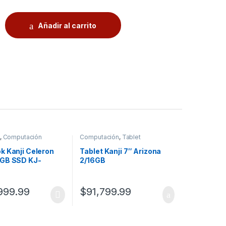
Añadir al carrito
,
Computación
Computación
,
Tablet
k Kanji Celeron
Tablet Kanji 7″ Arizona
GB SSD KJ-
2/16GB
3
999.99
$
91,799.99