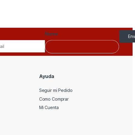
Name
Env
Ayuda
Seguir mi Pedido
Como Comprar
Mi Cuenta