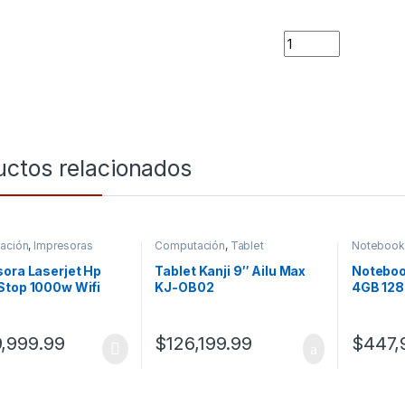
Quantity
uctos relacionados
ación
,
Impresoras
Computación
,
Tablet
Notebook
ora Laserjet Hp
Tablet Kanji 9″ Ailu Max
Noteboo
Stop 1000w Wifi
KJ-OB02
4GB 128
NTB100
,999.99
$
126,199.99
$
447,