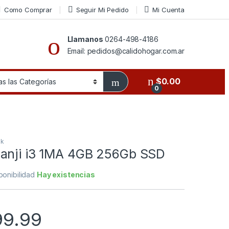
Como Comprar
Seguir Mi Pedido
Mi Cuenta
Llamanos
0264-498-4186
Email: pedidos@calidohogar.com.ar
$
0.00
0
ok
anji i3 1MA 4GB 256Gb SSD
ponibilidad
Hay existencias
99.99