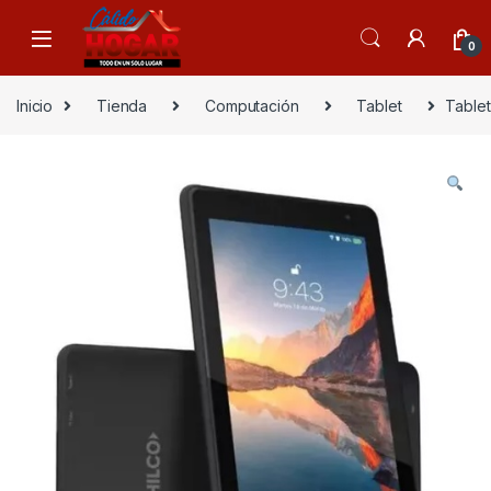
Skip to navigation
Skip to content
0
Inicio
Tienda
Computación
Tablet
Table