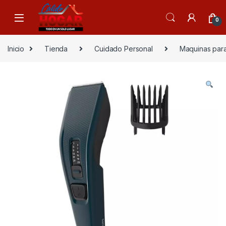
Skip to navigation
Skip to content
0
Inicio
Tienda
Cuidado Personal
Maquinas para