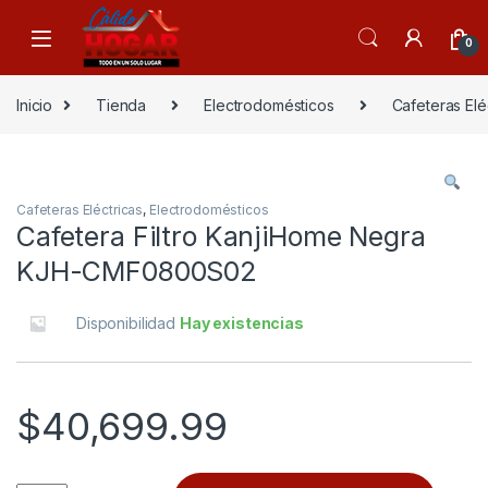
Skip to navigation
Skip to content
0
Inicio
Tienda
Electrodomésticos
Cafeteras Elé
Cafeteras Eléctricas
,
Electrodomésticos
Cafetera Filtro KanjiHome Negra
KJH-CMF0800S02
Disponibilidad
Hay existencias
$
40,699.99