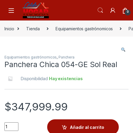
Skip to navigation
Skip to content
0
Inicio
Tienda
Equipamientos gastrónomicos
P
Equipamientos gastrónomicos
,
Panchera
Panchera Chica 054-GE Sol Real
Disponibilidad
Hay existencias
$
347,999.99
Quantity
Añadir al carrito