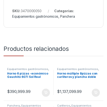
SKU:
3470000050
Categorías:
Equipamientos gastrónomicos
,
Panchera
Productos relacionados
Equipamientos gastrónomicos
,
Equipamientos gastrónomicos
,
Hornos a gas
Hornos a gas
Horno 6 pizzas -económico
Horno múltiple 8pizzas con
Gauchito 607I Sol Real
carliteros y plancha doble
003-GNV Sol Real
$
390,999.99
$
1,137,099.99
Panchera
,
Equipamientos
Carliteros
,
Equipamientos