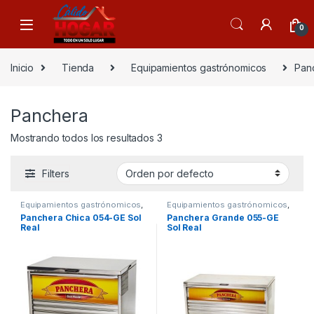
Skip to navigation
Skip to content
0
Inicio
Tienda
Equipamientos gastrónomicos
Pan
Panchera
Mostrando todos los resultados 3
Filters
Equipamientos gastrónomicos
,
Equipamientos gastrónomicos
,
Panchera
Panchera
Panchera Chica 054-GE Sol
Panchera Grande 055-GE
Real
Sol Real