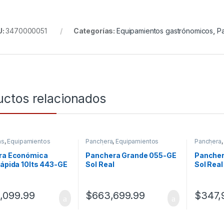
U:
3470000051
Categorías:
Equipamientos gastrónomicos
,
P
uctos relacionados
as
,
Equipamientos
Panchera
,
Equipamientos
Panchera
nomicos
gastrónomicos
gastróno
ora Económica
Panchera Grande 055-GE
Pancher
rápida 10lts 443-GE
Sol Real
Sol Real
ito
,099.99
$
663,699.99
$
347,