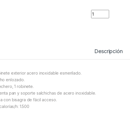
Quantity
Descripción
inete exterior acero inoxidable esmerilado.
ho enlozado.
echero, 1 robinete.
ienta pan y soporte salchichas de acero inoxidable.
a con bisagra de fácil acceso.
calorías/h: 1.500