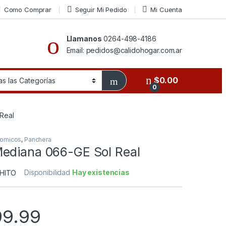
Como Comprar
Seguir Mi Pedido
Mi Cuenta
Llamanos
0264-498-4186
Email: pedidos@calidohogar.com.ar
$
0.00
0
Real
nomicos
,
Panchera
ediana 066-GE Sol Real
Disponibilidad
Hay existencias
99.99