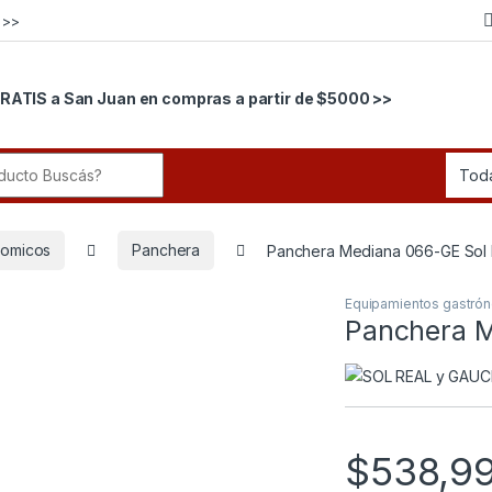
 >>
RATIS a San Juan en compras a partir de $5000 >>
r:
nomicos
Panchera
Panchera Mediana 066-GE Sol 
Equipamientos gastró
Panchera M
$
538,9