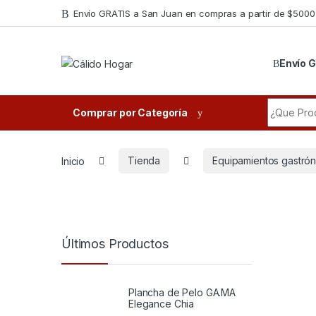
Skip to navigation
Skip to content
Envío GRATIS a San Juan en compras a partir de $5000
Envío G
Search fo
Comprar por Categoría
Inicio
Tienda
Equipamientos gastró
Últimos Productos
Plancha de Pelo GA.MA
Elegance Chia