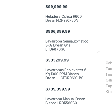
$
99,999.99
Heladera Ciclica R600
Drean HDR320F50N
$
866,899.99
Lavarropa Semiautomatico
8KG Drean Gris
LTDR87SG0
$
331,299.99
Gab
Tac
Lavarropas Ecoinverter 6
Kg 1000 RPM Blanco
1 m
Drean - LCFDR0610LB0
Cal
Tap
$
739,399.99
Kilo
Lavarropa Manual Drean
Blanco LRDR56SB0