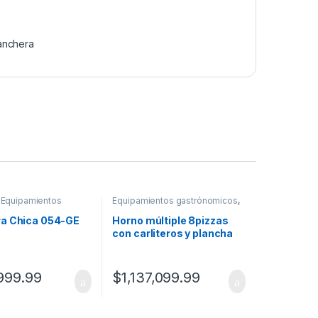
anchera
,
Equipamientos
Equipamientos gastrónomicos
,
micos
Hornos a gas
a Chica 054-GE
Horno múltiple 8pizzas
con carliteros y plancha
doble 003-GNV Sol Real
999.99
$
1,137,099.99