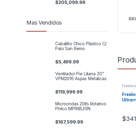
$
205,099.99
SK
Mas Vendidos
Caballito Chico Plástico C/
Palo San Remo
Prod
$
5,499.99
Ventilador Pie Liliana 20"
VPM2016 Aspas Metalicas
Freidor
gastró
$
119,999.99
Freid
Ultrar
Microondas 20lts Rotativo
Gauch
Philco MPR8520N
$
341
$
167,599.99