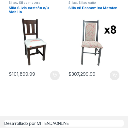
Sillas
,
Sillas madera
Sillas
,
Sillas caño
Silla Silvia castaño c/u
Silla x8 Economica Matatan
Mobilia
$
101,899.99
$
307,299.99
Desarrollado por MITIENDAONLINE