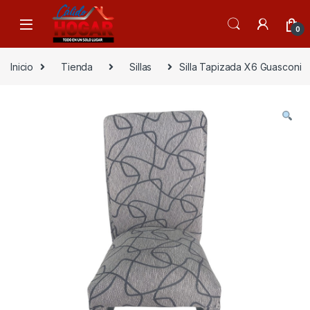
Skip to navigation
Skip to content
0
Inicio
Tienda
Sillas
Silla Tapizada X6 Guasconi