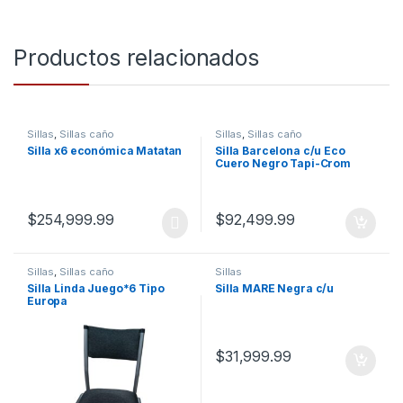
Productos relacionados
Sillas
,
Sillas caño
Sillas
,
Sillas caño
Silla x6 económica Matatan
Silla Barcelona c/u Eco
Cuero Negro Tapi-Crom
$
254,999.99
$
92,499.99
Sillas
,
Sillas caño
Sillas
Silla Linda Juego*6 Tipo
Silla MARE Negra c/u
Europa
$
31,999.99