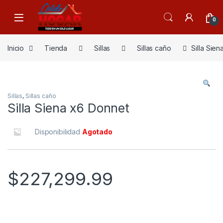
Skip to navigation
Skip to content
0
Inicio
Tienda
Sillas
Sillas caño
Silla Sie
Sillas
,
Sillas caño
Silla Siena x6 Donnet
Disponibilidad
Agotado
$
227,299.99