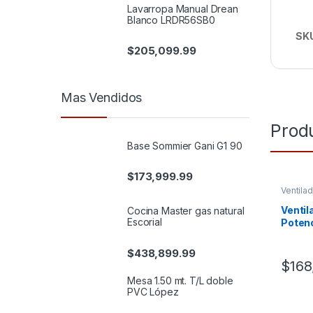
Lavarropa Manual Drean
Blanco LRDR56SB0
SK
$
205,099.99
Mas Vendidos
Prod
Base Sommier Gani G1 90
$
173,999.99
Ventila
Climati
Ventil
Cocina Master gas natural
Escorial
Poten
$
438,899.99
$
168
Mesa 1.50 mt. T/L doble
PVC López