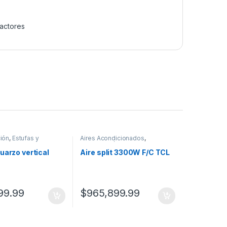
factores
ción
,
Estufas y
Aires Acondicionados
,
res
Climatización
uarzo vertical
Aire split 3300W F/C TCL
99.99
$
965,899.99