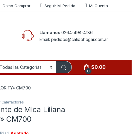
Como Comprar
Seguir Mi Pedido
Mi Cuenta
Llamanos
0264-498-4186
Email: pedidos@calidohogar.com.ar
$
0.00
0
CALORITY» CM700
y Calefactores
nte de Mica Liliana
Y» CM700
ilidad
Agotado