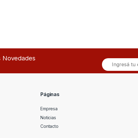
as Novedades
E
m
a
i
l
*
Páginas
Empresa
Noticias
Contacto