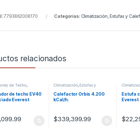
U:
7793862008170
Categorías:
Climatización
,
Estufas y Cale
uctos relacionados
dores de Techo
,
Climatización
,
Estufas y
Climatiza
zación
Calefactores
Calefacto
ador de techo EV40
Calefactor Orbis 4.200
Estufa c
ciado Everest
kCal/h.
Everest
4040B0N/4044GO
,099.99
$
339,399.99
$
22,2