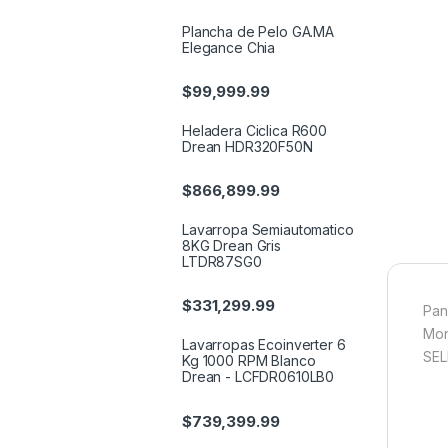
Plancha de Pelo GA.MA
Elegance Chia
$
99,999.99
Heladera Ciclica R600
Drean HDR320F50N
$
866,899.99
Lavarropa Semiautomatico
8KG Drean Gris
LTDR87SG0
$
331,299.99
Pan
Mon
Lavarropas Ecoinverter 6
SEL
Kg 1000 RPM Blanco
Drean - LCFDR0610LB0
$
739,399.99