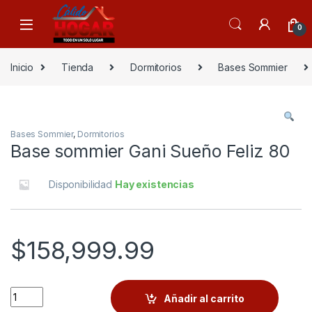
Skip to navigation
Skip to content
0
Inicio
Tienda
Dormitorios
Bases Sommier
Bases Sommier
,
Dormitorios
Base sommier Gani Sueño Feliz 80
Disponibilidad
Hay existencias
$
158,999.99
Quantity
Añadir al carrito